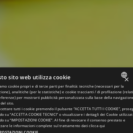
to sito web utilizza cookie
×
iamo cookie propri e di terze parti per finalità: tecniche (necessari per la
ITALIAN
ione), analitiche (per le statistiche) e cookie traccianti / di profilazione (relati
ferenze) per mostrarti pubblicità personalizzata sulla base della navigazion
ENGLISH
del sito.
ccettare tutti i cookie premendo il pulsante “ACCETTA TUTTI I COOKIE”, prose
GERMAN
do su “ACCETTA COOKIE TECNICI” o visualizzare i dettagli dei Cookie utilizzat
ndo su “IMPOSTAZIONI COOKIE”. Al fine di revocare il consenso prestato e
FRENCH
zzare le informazioni complete sul trattamento dati
clicca qui
RUSSIAN
POSTAZIONI COOKIE