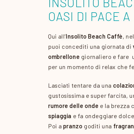
INSOLITO BEAC
OASI DI PACE A
Qui all’
Insolito Beach Caffè
, ne
puoi concediti una giornata di
ombrellone
giornaliero e fare u
per un momento di relax che f
Lasciati tentare da una
colazio
gustosissima e super farcita, 
rumore delle onde
e la brezza c
spiaggia
e fa ondeggiare dolc
Poi a
pranzo
goditi una
fragran