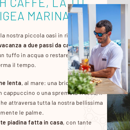
H CAFFÈ, LA TUA
 IGEA MARINA
lla nostra piccola oasi in riva al mare
vacanza a due passi da casa
sotto il tuo
n tuffo in acqua o restare sul lettino
erma il tempo.
ne lenta
, al mare: una brioche
un cappuccino o una spremuta fresca, il
he attraversa tutta la nostra bellissima
emente le palme.
te piadina fatta in casa
, con tante