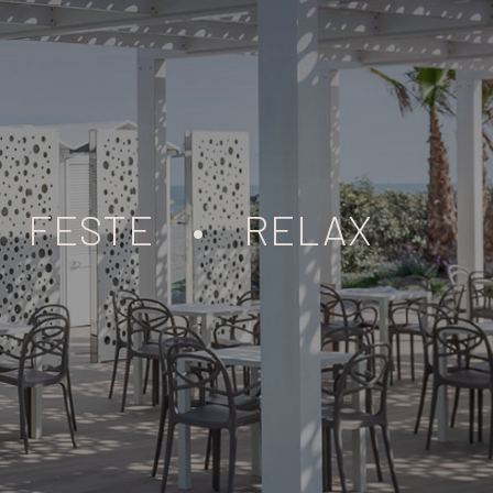
FESTE
•
RELAX