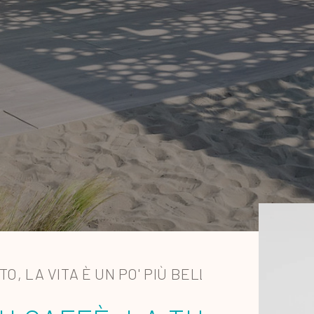
O, LA VITA È UN PO' PIÙ BELLA