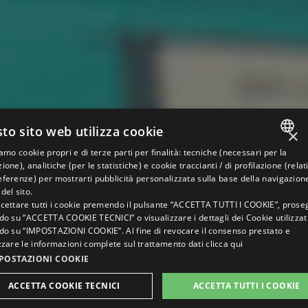
to sito web utilizza cookie
×
iamo cookie propri e di terze parti per finalità: tecniche (necessari per la
ITALIAN
ione), analitiche (per le statistiche) e cookie traccianti / di profilazione (relati
ferenze) per mostrarti pubblicità personalizzata sulla base della navigazion
ENGLISH
del sito.
ccettare tutti i cookie premendo il pulsante “ACCETTA TUTTI I COOKIE”, prose
GERMAN
do su “ACCETTA COOKIE TECNICI” o visualizzare i dettagli dei Cookie utilizzat
ndo su “IMPOSTAZIONI COOKIE”. Al fine di revocare il consenso prestato e
FRENCH
zzare le informazioni complete sul trattamento dati
clicca qui
RUSSIAN
POSTAZIONI COOKIE
ACCETTA COOKIE TECNICI
ACCETTA TUTTI I COOKIE
INSOLITE
INFO